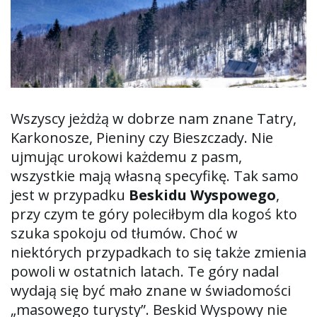
ą
c
Wszyscy jeżdżą w dobrze nam znane Tatry,
Karkonosze, Pieniny czy Bieszczady. Nie
z
ujmując urokowi każdemu z pasm,
wszystkie mają własną specyfikę. Tak samo
jest w przypadku
Beskidu Wyspowego
,
n
przy czym te góry poleciłbym dla kogoś kto
szuka spokoju od tłumów. Choć w
niektórych przypadkach to się także zmienia
a
powoli w ostatnich latach. Te góry nadal
wydają się być mało znane w świadomości
„masowego turysty”. Beskid Wyspowy nie