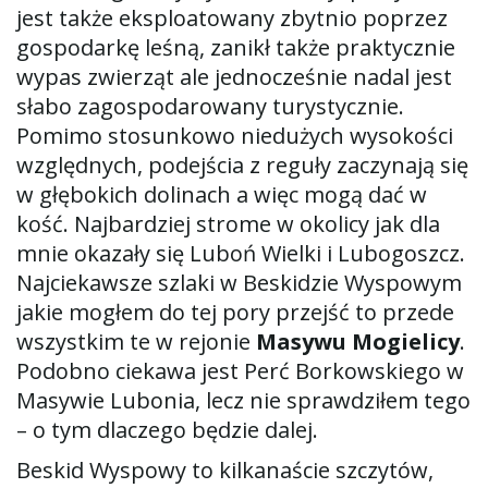
jest także eksploatowany zbytnio poprzez
w
gospodarkę leśną, zanikł także praktycznie
wypas zwierząt ale jednocześnie nadal jest
słabo zagospodarowany turystycznie.
i
Pomimo stosunkowo niedużych wysokości
względnych, podejścia z reguły zaczynają się
w głębokich dolinach a więc mogą dać w
g
kość. Najbardziej strome w okolicy jak dla
mnie okazały się Luboń Wielki i Lubogoszcz.
Najciekawsze szlaki w Beskidzie Wyspowym
a
jakie mogłem do tej pory przejść to przede
wszystkim te w rejonie
Masywu Mogielicy
.
Podobno ciekawa jest Perć Borkowskiego w
c
Masywie Lubonia, lecz nie sprawdziłem tego
– o tym dlaczego będzie dalej.
Beskid Wyspowy to kilkanaście szczytów,
j