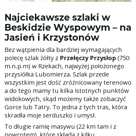
Najciekawsze szlaki w
Beskidzie Wyspowym – na
Jasień i Krzystonów
Bez wątpienia dla bardziej wymagających
polecę szlak żółty z
Przełęczy Przysłop
(750
m.n.p.m) w Rzekach, najwyżej położonego
przysiółka Lubomierza. Szlak przede
wszystkim jest dość zróżnicowany terenowo
a do tego mamy tu kilka istotnych punktów
widokowych, skąd możemy także zobaczyć
Gorce lub Tatry. To jedna z tych tras, która
skradła moje serduszko i umysł.
To długie ramię masywu (22 km tam i z
powrotem), które składa z kilku