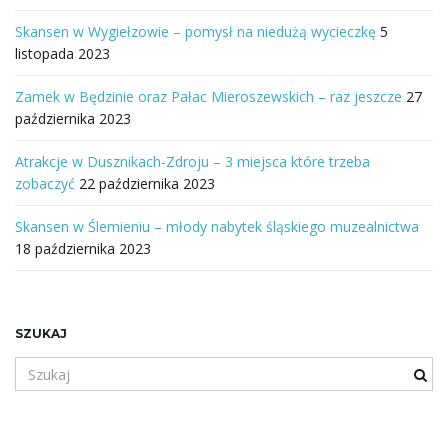
Skansen w Wygiełzowie – pomysł na niedużą wycieczkę
5
listopada 2023
Zamek w Będzinie oraz Pałac Mieroszewskich – raz jeszcze
27
października 2023
Atrakcje w Dusznikach-Zdroju – 3 miejsca które trzeba
zobaczyć
22 października 2023
Skansen w Ślemieniu – młody nabytek śląskiego muzealnictwa
18 października 2023
SZUKAJ
S
z
u
k