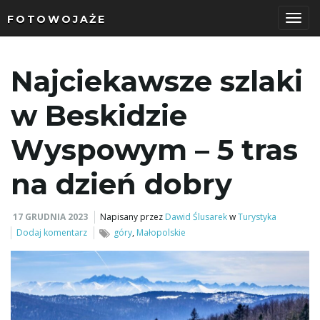
FOTOWOJAŻE
P
Najciekawsze szlaki
r
w Beskidzie
Wyspowym – 5 tras
z
na dzień dobry
17 GRUDNIA 2023
Napisany przez
Dawid Ślusarek
w
Turystyka
e
Dodaj komentarz
góry
,
Małopolskie
ł