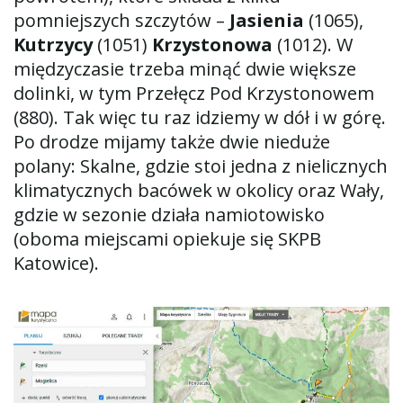
pomniejszych szczytów –
Jasienia
(1065),
Kutrzycy
(1051)
Krzystonowa
(1012). W
międzyczasie trzeba minąć dwie większe
dolinki, w tym Przełęcz Pod Krzystonowem
(880). Tak więc tu raz idziemy w dół i w górę.
Po drodze mijamy także dwie nieduże
polany: Skalne, gdzie stoi jedna z nielicznych
klimatycznych bacówek w okolicy oraz Wały,
gdzie w sezonie działa namiotowisko
(oboma miejscami opiekuje się SKPB
Katowice).