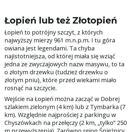
Łopień lub też Złotopień
Łopień to potrójny szczyt, z których
najwyższy mierzy 961 m.n.p.m. I tu góra
owiana jest legendami. Ta chyba
najistotniejsza, od której miała się wziąć
jedna ze zwyczajowych nazw masywu, to ta
o złotym drzewku (tudzież drzewku o
złotym pniu), które przed wiekami miało
rosnąć na szczycie.
Wejście na Łopień można zacząć w Dobrej
szlakiem zielonym (4 km) lub z Tymbarka (7
km). Względnie najprościej z parkingu w
Chyszówkach na przełęczy (2 km, „tylko” 250
m przewyższenia). Zarówno rejon Śnieżnicy