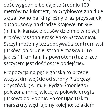
dość wygodnie bo daje to średnio 100
metrów na kilometr). W Gryblówce znajduje
się zarówno parking leśny oraz przystanek
autobusowy na drodze krajowej nr 968
(m.in. kilkanaście busów dziennie w relacji
Kraków-Mszana-Krościenko-Szczawnica).
Szczyt możemy też zdobywać z centrum wsi
Jurków, po drugiej stronie masywu. To
jakieś 11 km tam i z powrotem (tuż przed
szczytem jest dość ostre podejście).
Propozycja na pętlę górską to przede
wszystkim wejście od strony Przełęczy
Chyszówki (P. im. E. Rydza-Śmogłego),
położoną mniej więcej w połowie drogi z
Jurkowa do Słopnic. Pokonując 10 km
marszruty wędrujemy kolejno: szlakiem