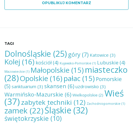
OPUBLIKUJ KOMENTARZ
TAGI
Dolnośląskie
(25)
góry
(7)
Katowice
(3)
Kolej
(16)
kościół
(4)
Lubuskie
(4)
Kujawsko-Pomorskie
(1)
miasteczko
Małopolskie
(15)
Mazowieckie
(1)
(28)
Opolskie
(16)
pałac
(15)
Pomorskie
skansen
(6)
(5)
sanktuarium
(3)
uzdrowisko
(3)
Wieś
Warmińsko-Mazurskie
(6)
Wielkopolskie
(2)
(37)
zabytek techniki
(12)
Zachodniopomorskie
(1)
Śląskie
(32)
zamek
(22)
świętokrzyskie
(10)