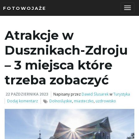
FOTOWOJAŻE
P
Atrakcje w
r
Dusznikach-Zdroju
– 3 miejsca które
z
trzeba zobaczyć
22 PAŹDZIERNIKA 2023
Napisany przez
Dawid Ślusarek
w
Turystyka
e
Dodaj komentarz
Dolnośląskie
,
miasteczko
,
uzdrowisko
ł