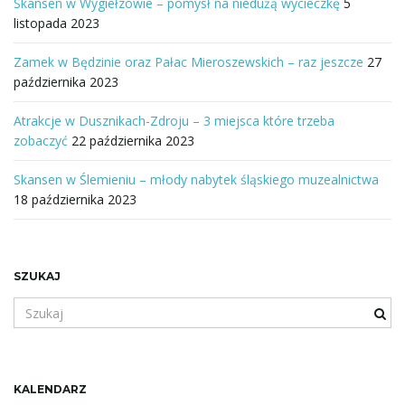
Skansen w Wygiełzowie – pomysł na niedużą wycieczkę
5
listopada 2023
Zamek w Będzinie oraz Pałac Mieroszewskich – raz jeszcze
27
października 2023
Atrakcje w Dusznikach-Zdroju – 3 miejsca które trzeba
zobaczyć
22 października 2023
Skansen w Ślemieniu – młody nabytek śląskiego muzealnictwa
18 października 2023
SZUKAJ
S
z
u
k
a
KALENDARZ