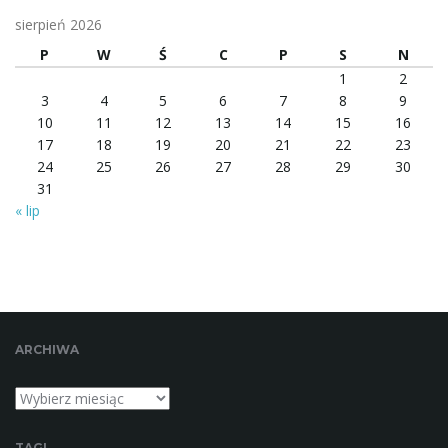
n
e
sierpień 2026
s
P
W
Ś
C
P
S
N
ł
1
2
o
3
4
5
6
7
8
9
w
10
11
12
13
14
15
16
o
17
18
19
20
21
22
23
l
24
25
26
27
28
29
30
u
31
b
« lip
f
r
a
z
a
ARCHIWA
Archiwa
TAGI