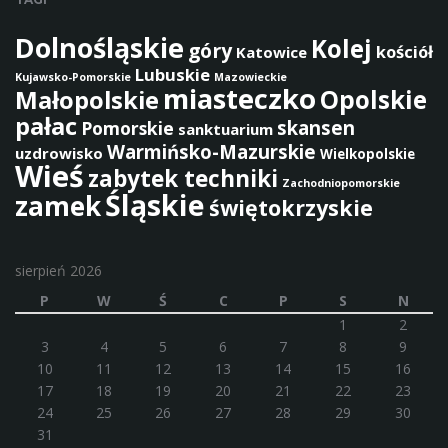
Dolnośląskie
Kolej
góry
kościół
Katowice
Lubuskie
Kujawsko-Pomorskie
Mazowieckie
miasteczko
Opolskie
Małopolskie
pałac
skansen
Pomorskie
sanktuarium
Warmińsko-Mazurskie
uzdrowisko
Wielkopolskie
Wieś
zabytek techniki
Zachodniopomorskie
Śląskie
zamek
świętokrzyskie
sierpień 2026
P
W
Ś
C
P
S
N
1
2
3
4
5
6
7
8
9
10
11
12
13
14
15
16
17
18
19
20
21
22
23
24
25
26
27
28
29
30
31