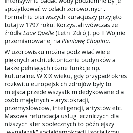
intensywnie badać wody podziemne by je
spożytkować w celach zdrowotnych.
Formalnie pierwszych kuracjuszy przyjęto
tutaj w 1797 roku. Korzystali wówczas ze
źródła
Laue Quelle
(Letni Zdrój), po II Wojnie
przemianowanej na
Pieniawę Chopina
.
W uzdrowisku można podziwiać wiele
pięknych architektonicznie budynków a
także pełniących różne funkcje np.
kulturalne. W XIX wieku, gdy przypadł okres
rozkwitu europejskich zdrojów były to
miejsca przede wszystkim dedykowane dla
osób majętnych – arystokracji,
przemysłowców, inteligencji, artystów etc.
Masowa refundacja usług leczniczych dla
niższych sfer społecznych to późniejszy
„wynalazek” socjaldemokracji i socjalizmu.