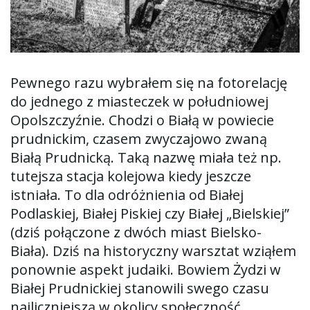
ą
Pewnego razu wybrałem się na fotorelację
c
do jednego z miasteczek w południowej
Opolszczyźnie. Chodzi o Białą w powiecie
prudnickim, czasem zwyczajowo zwaną
z
Białą Prudnicką. Taką nazwę miała też np.
tutejsza stacja kolejowa kiedy jeszcze
istniała. To dla odróżnienia od Białej
n
Podlaskiej, Białej Piskiej czy Białej „Bielskiej”
(dziś połączone z dwóch miast Bielsko-
Biała). Dziś na historyczny warsztat wziąłem
a
ponownie aspekt judaiki. Bowiem Żydzi w
Białej Prudnickiej stanowili swego czasu
najliczniejszą w okolicy społeczność