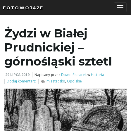
FOTOWOJAŻE
P
Żydzi w Białej
r
Prudnickiej –
górnośląski sztetl
z
29 LIPCA 2019
Napisany przez
Dawid Ślusarek
w
Historia
Dodaj komentarz
miasteczko
,
Opolskie
e
ł