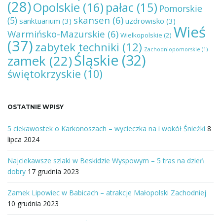
(28)
Opolskie
(16)
pałac
(15)
Pomorskie
skansen
(6)
(5)
sanktuarium
(3)
uzdrowisko
(3)
Wieś
Warmińsko-Mazurskie
(6)
Wielkopolskie
(2)
(37)
zabytek techniki
(12)
Zachodniopomorskie
(1)
Śląskie
(32)
zamek
(22)
świętokrzyskie
(10)
OSTATNIE WPISY
5 ciekawostek o Karkonoszach – wycieczka na i wokół Śnieżki
8
lipca 2024
Najciekawsze szlaki w Beskidzie Wyspowym – 5 tras na dzień
dobry
17 grudnia 2023
Zamek Lipowiec w Babicach – atrakcje Małopolski Zachodniej
10 grudnia 2023