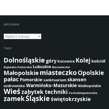
a
z
a
ARCHIWA
Archiwa
TAGI
Dolnośląskie
Kolej
góry
kościół
Katowice
Lubuskie
Kujawsko-Pomorskie
Mazowieckie
miasteczko
Opolskie
Małopolskie
pałac
skansen
Pomorskie
sanktuarium
Warmińsko-Mazurskie
uzdrowisko
Wielkopolskie
Wieś
zabytek techniki
Zachodniopomorskie
Śląskie
zamek
świętokrzyskie