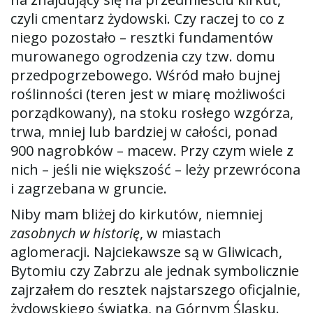
czyli cmentarz żydowski. Czy raczej to co z
niego pozostało – resztki fundamentów
ę
murowanego ogrodzenia czy tzw. domu
przedpogrzebowego. Wśród mało bujnej
roślinności (teren jest w miarę możliwości
porządkowany), na stoku rosłego wzgórza,
trwa, mniej lub bardziej w całości, ponad
900 nagrobków – macew. Przy czym wiele z
nich – jeśli nie większość – leży przewrócona
i zagrzebana w gruncie.
Niby mam bliżej do kirkutów, niemniej
zasobnych w historię
, w miastach
aglomeracji. Najciekawsze są w Gliwicach,
Bytomiu czy Zabrzu ale jednak symbolicznie
zajrzałem do resztek najstarszego oficjalnie,
żydowskiego światka, na Górnym Śląsku.