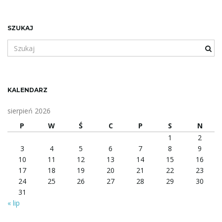
SZUKAJ
S
z
u
k
a
KALENDARZ
n
e
sierpień 2026
s
P
W
Ś
C
P
S
N
ł
1
2
o
3
4
5
6
7
8
9
w
10
11
12
13
14
15
16
o
17
18
19
20
21
22
23
l
24
25
26
27
28
29
30
u
31
b
« lip
f
r