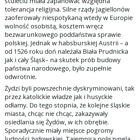
stuleciu miała zapanować względna
tolerancja religijna. Silne rządy Jagiellonów
zaoferowały niespotykaną wtedy w Europie
wolność osobistą, kosztem wręcz
bezwarunkowego poddaństwa sprawie
polskiej. Jednak w habsburskiej Austrii – a
od 1526 roku doń należała Biała Prudnicka
jak i cały Śląsk– na skutek prób budowy
państwa narodowego, było zupełnie
odwrotnie.
Żydzi byli powszechnie dyskryminowani, tak
przez katolickie władze jak i husyckie
odłamy. Do tego stopnia, że kolejne śląskie
miasta, chcąc nie chcąc, zakazywały
osiedlania się Żydów, w ich obrębie.
Sporadycznie miały miejsce pogromy
ludności żydowskiej. Tajemnicą poliszynela