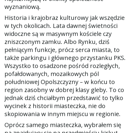
w
wyznaniową.
Historia i krajobraz kulturowy jak wszędzie
w tych okolicach. Lata dawnej świetności
i
widoczne są w masywnym kościele czy
zniszczonym zamku. Albo Rynku, dziś
pełniącym funkcje, prócz serca miasta, to
g
także parkingu i głównego przystanku PKS.
Wszystko to osadzone pośród rozległych,
pofałdowanych, mozaikowych pól
a
południowej Opolszczyzny – w końcu to
region zasobny w dobrej klasy gleby. To co
jednak dziś chciałbym przedstawić to tylko
wycinek z historii miasteczka, nie do
c
skopiowania w innym miejscu w regionie.
Oprócz samego miasteczka, wybrałem się
j
na znajdujący się na przedmieściu kirkut,