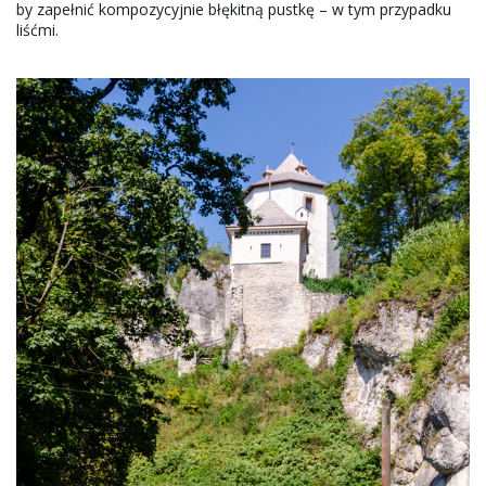
by zapełnić kompozycyjnie błękitną pustkę – w tym przypadku
liśćmi.