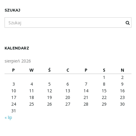
SZUKAJ
S
z
u
k
a
KALENDARZ
n
e
sierpień 2026
s
P
W
Ś
C
P
S
N
ł
1
2
o
3
4
5
6
7
8
9
w
10
11
12
13
14
15
16
o
17
18
19
20
21
22
23
l
24
25
26
27
28
29
30
u
31
b
« lip
f
r
a