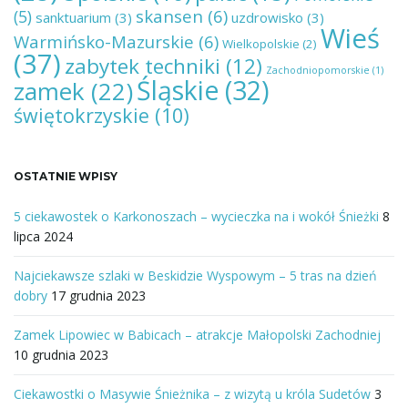
skansen
(6)
(5)
sanktuarium
(3)
uzdrowisko
(3)
Wieś
Warmińsko-Mazurskie
(6)
Wielkopolskie
(2)
(37)
zabytek techniki
(12)
Zachodniopomorskie
(1)
Śląskie
(32)
zamek
(22)
świętokrzyskie
(10)
OSTATNIE WPISY
5 ciekawostek o Karkonoszach – wycieczka na i wokół Śnieżki
8
lipca 2024
Najciekawsze szlaki w Beskidzie Wyspowym – 5 tras na dzień
dobry
17 grudnia 2023
Zamek Lipowiec w Babicach – atrakcje Małopolski Zachodniej
10 grudnia 2023
Ciekawostki o Masywie Śnieżnika – z wizytą u króla Sudetów
3