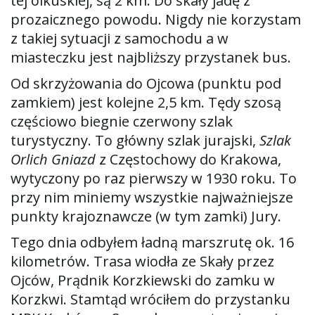
tej olkuskiej, są 2 km. Do skały jadę z
prozaicznego powodu. Nigdy nie korzystam
z takiej sytuacji z samochodu a w
ę
miasteczku jest najbliższy przystanek bus.
Od skrzyżowania do Ojcowa (punktu pod
zamkiem) jest kolejne 2,5 km. Tędy szosą
częściowo biegnie czerwony szlak
turystyczny. To główny szlak jurajski,
Szlak
Orlich Gniazd
z Częstochowy do Krakowa,
wytyczony po raz pierwszy w 1930 roku. To
przy nim miniemy wszystkie najważniejsze
punkty krajoznawcze (w tym zamki) Jury.
Tego dnia odbyłem ładną marszrutę ok. 16
kilometrów. Trasa wiodła ze Skały przez
Ojców, Prądnik Korzkiewski do zamku w
Korzkwi. Stamtąd wróciłem do przystanku