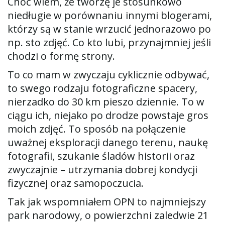
Choć wiem, że tworzę je stosunkowo
niedługie w porównaniu innymi blogerami,
ą
którzy są w stanie wrzucić jednorazowo po
np. sto zdjęć. Co kto lubi, przynajmniej jeśli
chodzi o formę strony.
c
To co mam w zwyczaju cyklicznie odbywać,
to swego rodzaju fotograficzne spacery,
nierzadko do 30 km pieszo dziennie. To w
z
ciągu ich, niejako po drodze powstaje gros
moich zdjęć. To sposób na połączenie
uważnej eksploracji danego terenu, naukę
n
fotografii, szukanie śladów historii oraz
zwyczajnie – utrzymania dobrej kondycji
fizycznej oraz samopoczucia.
a
Tak jak wspomniałem OPN to najmniejszy
park narodowy, o powierzchni zaledwie 21