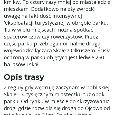
km kw. To cztery razy mniej od miasta gdzie
w
mieszkam. Dodatkowo należy zwrócić
uwagę na fakt dość intensywnej
'eksploatacji turystycznej’ w obrębie parku.
i
Tu w wielu miejscach można spotkać
spacerowiczów czy rowerzystów. Przez
część parku przebiega normalnie droga
g
wojewódzka łącząca Skałę z Olkuszem. Ścisłą
ochroną w parku objętych jest ledwie 250
ha lasów i skał.
a
Opis trasy
Z reguły gdy wędruję zaczynam w pobliskiej
c
Skale – 4-tysięcznym miasteczku tuż obok
parku. Od rynku w mieście do skrzyżowania
dróg, gdzie rozwidla się droga do Ojcowa od
j