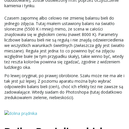
odbudowane), został odświeżony m.in. poprzez oczyszczenie
kamienia i tynku.
Czasem zapomnę albo celowo nie zmienię balansu bieli do
jednego zdjęcia. Tutaj miałem ustawiony balans na światło
słoneczne (5500 K i mniej) mimo, że scena w całości
znajdowała się w głębokim cieniu (nawet 8000 K). Parametry
liczbowe balansu bieli nie są regułą i nie znajdą odzwierciedlenia
we wszystkich warunkach świetlnych (zwłaszcza gdy jest światło
mieszane). Reguła jest jedna: to co powinno być na zdjęciu
względnie białe (w tym przypadku skały), takie winno być, wtedy
też reszta kolorów powinna się zgadzać, zgodnie z widzeniem
ludzkiego oka.
Po lewej oryginał, po prawej obrobione. Szału może nie ma ale i
tak jest już lepiej. Z poziomu aparatu można było wybrać
odpowiedni balans bieli (cień), choć ich efekty też nie zawsze są
zadowalające. Wtedy siadam do Photoshopa (tutaj dodatkowo
zredukowałem zielenie, niebieskości).