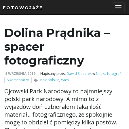
FOTOWOJAŻE
P
Dolina Prądnika –
r
spacer
fotograficzny
z
8 WRZEŚNIA 2019
Napisany przez
Dawid Ślusarek
w
Nauka fotografii
8 komentarzy
Małopolskie
,
Wieś
Ojcowski Park Narodowy to najmniejszy
e
polski park narodowy. A mimo to z
wyjazdów doń uzbierałem taką ilość
materiału fotograficznego, że spokojnie
ł
mogę to obdzielić pomiędzy kilka postów.