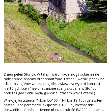
Dzień pełen Słońca. W takich warunkach mogą sobie nieźle
radzić słabe aparaty oraz smartfony. Trzeba uważać jednak na
kilka szczegółów w taką pogodę, zwłaszcza wysoki kontrast
niektórych scen (nasłonecznione sceny skąpane w Słońcu
podczas gdy cienie będą głębokie, czasem wręcz czarne).
W mojej lustrzance (Nikon D5100 + Nikkor 18-105) ustawiłem
następujące parametry: ekspozycję +0,3 (by nieznacznie
doświetlić pośrednie, ciemne plany), czułość ISO200 (najniższa