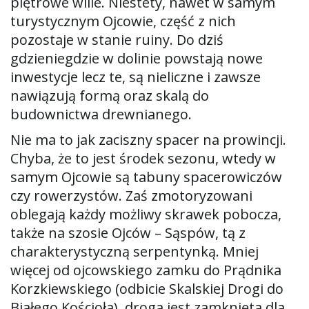
piętrowe wille. Niestety, nawet w samym
turystycznym Ojcowie, część z nich
pozostaje w stanie ruiny. Do dziś
gdzieniegdzie w dolinie powstają nowe
inwestycje lecz te, są nieliczne i zawsze
nawiązują formą oraz skalą do
budownictwa drewnianego.
Nie ma to jak zaciszny spacer na prowincji.
Chyba, że to jest środek sezonu, wtedy w
samym Ojcowie są tabuny spacerowiczów
czy rowerzystów. Zaś zmotoryzowani
oblegają każdy możliwy skrawek pobocza,
także na szosie Ojców – Sąspów, tą z
charakterystyczną serpentynką. Mniej
więcej od ojcowskiego zamku do Prądnika
Korzkiewskiego (odbicie Skalskiej Drogi do
Białego Kościoła), droga jest zamknięta dla