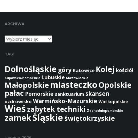
z
a
ARCHIWA
Archiwa
TAGI
Dolnośląskie
Kolej
góry
kościół
Katowice
Lubuskie
Kujawsko-Pomorskie
Mazowieckie
miasteczko
Opolskie
Małopolskie
pałac
skansen
Pomorskie
sanktuarium
Warmińsko-Mazurskie
uzdrowisko
Wielkopolskie
Wieś
zabytek techniki
Zachodniopomorskie
Śląskie
zamek
świętokrzyskie
sierpień 2026