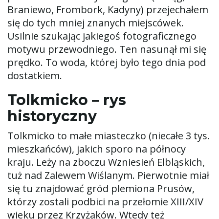
Braniewo, Frombork, Kadyny) przejechałem
ą
się do tych mniej znanych miejscówek.
Usilnie szukając jakiegoś fotograficznego
motywu przewodniego. Ten nasunął mi się
c
prędko. To woda, której było tego dnia pod
dostatkiem.
Tolkmicko – rys
z
historyczny
Tolkmicko to małe miasteczko (niecałe 3 tys.
n
mieszkańców), jakich sporo na północy
kraju. Leży na zboczu Wzniesień Elbląskich,
tuż nad Zalewem Wiślanym. Pierwotnie miał
a
się tu znajdować gród plemiona Prusów,
którzy zostali podbici na przełomie XIII/XIV
wieku przez Krzyżaków. Wtedy też