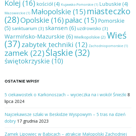
Kolej
(16)
kościół
(4)
Lubuskie
(4)
Kujawsko-Pomorskie
(1)
miasteczko
Małopolskie
(15)
Mazowieckie
(1)
(28)
Opolskie
(16)
pałac
(15)
Pomorskie
skansen
(6)
(5)
sanktuarium
(3)
uzdrowisko
(3)
Wieś
Warmińsko-Mazurskie
(6)
Wielkopolskie
(2)
(37)
zabytek techniki
(12)
Zachodniopomorskie
(1)
Śląskie
(32)
zamek
(22)
świętokrzyskie
(10)
OSTATNIE WPISY
5 ciekawostek o Karkonoszach – wycieczka na i wokół Śnieżki
8
lipca 2024
Najciekawsze szlaki w Beskidzie Wyspowym – 5 tras na dzień
dobry
17 grudnia 2023
Zamek Lipowiec w Babicach – atrakcje Małopolski Zachodniej