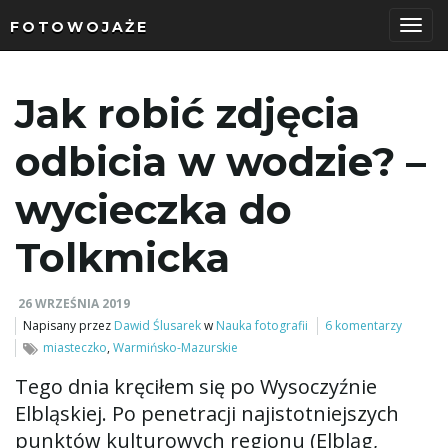
FOTOWOJAŻE
P
Jak robić zdjęcia
r
odbicia w wodzie? –
wycieczka do
z
Tolkmicka
26 WRZEŚNIA 2019
e
Napisany przez
Dawid Ślusarek
w
Nauka fotografii
6 komentarzy
miasteczko
,
Warmińsko-Mazurskie
Tego dnia kręciłem się po Wysoczyźnie
ł
Elbląskiej. Po penetracji najistotniejszych
punktów kulturowych regionu (Elbląg,