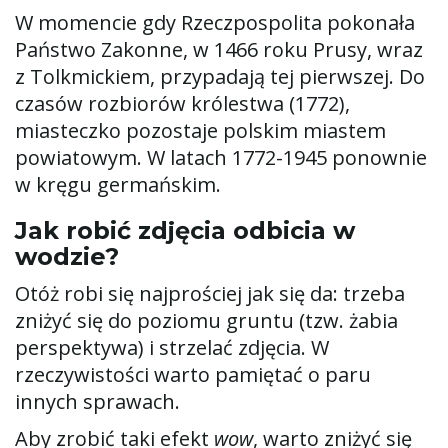
W momencie gdy Rzeczpospolita pokonała
Państwo Zakonne, w 1466 roku Prusy, wraz
z Tolkmickiem, przypadają tej pierwszej. Do
ę
czasów rozbiorów królestwa (1772),
miasteczko pozostaje polskim miastem
powiatowym. W latach 1772-1945 ponownie
w kręgu germańskim.
Jak robić zdjęcia odbicia w
wodzie?
Otóż robi się najprościej jak się da: trzeba
zniżyć się do poziomu gruntu (tzw. żabia
perspektywa) i strzelać zdjęcia. W
rzeczywistości warto pamiętać o paru
innych sprawach.
Aby zrobić taki efekt
wow
, warto zniżyć się