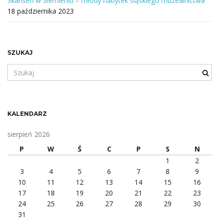
Skansen w Ślemieniu – młody nabytek śląskiego muzealnictwa
18 października 2023
SZUKAJ
S
z
u
k
a
KALENDARZ
n
e
sierpień 2026
s
P
W
Ś
C
P
S
N
ł
1
2
o
3
4
5
6
7
8
9
w
10
11
12
13
14
15
16
o
17
18
19
20
21
22
23
l
24
25
26
27
28
29
30
u
31