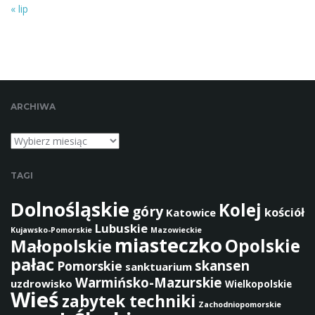
b
« lip
f
r
a
z
a
ARCHIWA
Archiwa
TAGI
Dolnośląskie
Kolej
góry
kościół
Katowice
Lubuskie
Kujawsko-Pomorskie
Mazowieckie
miasteczko
Opolskie
Małopolskie
pałac
skansen
Pomorskie
sanktuarium
Warmińsko-Mazurskie
uzdrowisko
Wielkopolskie
Wieś
zabytek techniki
Zachodniopomorskie