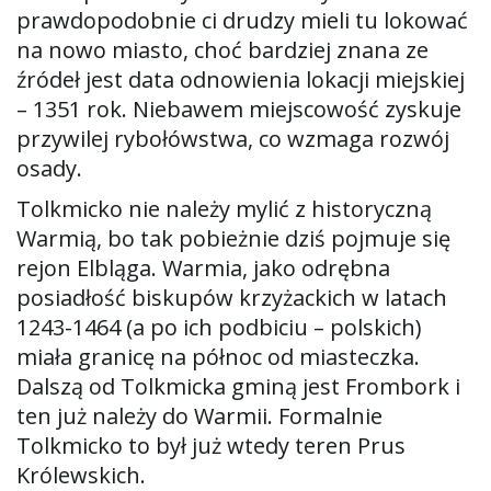
w
prawdopodobnie ci drudzy mieli tu lokować
na nowo miasto, choć bardziej znana ze
źródeł jest data odnowienia lokacji miejskiej
– 1351 rok. Niebawem miejscowość zyskuje
i
przywilej rybołówstwa, co wzmaga rozwój
osady.
g
Tolkmicko nie należy mylić z historyczną
Warmią, bo tak pobieżnie dziś pojmuje się
rejon Elbląga. Warmia, jako odrębna
posiadłość biskupów krzyżackich w latach
a
1243-1464 (a po ich podbiciu – polskich)
miała granicę na północ od miasteczka.
Dalszą od Tolkmicka gminą jest Frombork i
c
ten już należy do Warmii. Formalnie
Tolkmicko to był już wtedy teren Prus
Królewskich.
j