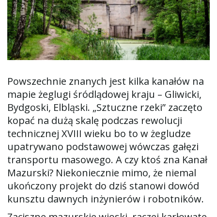
ą
c
Powszechnie znanych jest kilka kanałów na
mapie żeglugi śródlądowej kraju – Gliwicki,
z
Bydgoski, Elbląski. „Sztuczne rzeki” zaczęto
kopać na dużą skalę podczas rewolucji
technicznej XVIII wieku bo to w żegludze
n
upatrywano podstawowej wówczas gałęzi
transportu masowego. A czy ktoś zna Kanał
Mazurski? Niekoniecznie mimo, że niemal
a
ukończony projekt do dziś stanowi dowód
kunsztu dawnych inżynierów i robotników.
Zaciszne mazurskie wioski, raczej karłowate,