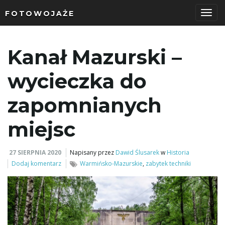
FOTOWOJAŻE
P
Kanał Mazurski –
r
wycieczka do
zapomnianych
z
miejsc
27 SIERPNIA 2020
Napisany przez
Dawid Ślusarek
w
Historia
e
Dodaj komentarz
Warmińsko-Mazurskie
,
zabytek techniki
ł