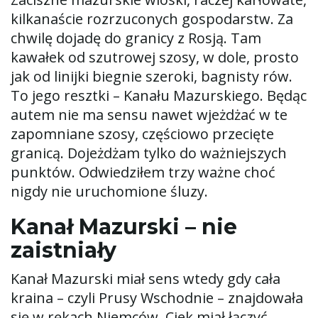
w
kilkanaście rozrzuconych gospodarstw. Za
chwilę dojadę do granicy z Rosją. Tam
kawałek od szutrowej szosy, w dole, prosto
i
jak od linijki biegnie szeroki, bagnisty rów.
To jego resztki – Kanału Mazurskiego. Będąc
autem nie ma sensu nawet wjeżdżać w te
g
zapomniane szosy, częściowo przecięte
granicą. Dojeżdżam tylko do ważniejszych
punktów. Odwiedziłem trzy ważne choć
nigdy nie uruchomione śluzy.
a
Kanał Mazurski – nie
zaistniały
c
Kanał Mazurski miał sens wtedy gdy cała
kraina – czyli Prusy Wschodnie – znajdowała
j
się w rękach Niemców. Ciek miał łączyć