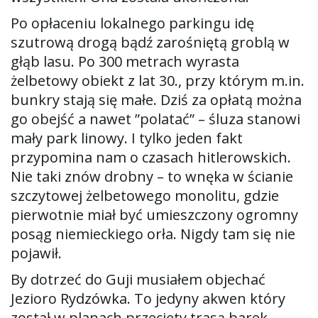
Po opłaceniu lokalnego parkingu idę
szutrową drogą bądź zarośniętą groblą w
głąb lasu. Po 300 metrach wyrasta
żelbetowy obiekt z lat 30., przy którym m.in.
bunkry stają się małe. Dziś za opłatą można
go obejść a nawet ”polatać” – śluza stanowi
mały park linowy. I tylko jeden fakt
przypomina nam o czasach hitlerowskich.
Nie taki znów drobny – to wnęka w ścianie
szczytowej żelbetowego monolitu, gdzie
pierwotnie miał być umieszczony ogromny
posąg niemieckiego orła. Nigdy tam się nie
pojawił.
By dotrzeć do Guji musiałem objechać
Jezioro Rydzówka. To jedyny akwen który
został w planach przecięty trasą barek.