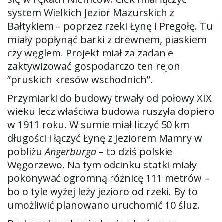
system Wielkich Jezior Mazurskich z
Bałtykiem – poprzez rzeki Łynę i Pregołę. Tu
ę
miały popłynąć barki z drewnem, piaskiem
czy węglem. Projekt miał za zadanie
zaktywizować gospodarczo ten rejon
”pruskich kresów wschodnich”.
Przymiarki do budowy trwały od połowy XIX
wieku lecz właściwa budowa ruszyła dopiero
w 1911 roku. W sumie miał liczyć 50 km
długości i łączyć Łynę z Jeziorem Mamry w
pobliżu
Angerburga
– to dziś polskie
Węgorzewo. Na tym odcinku statki miały
pokonywać ogromną różnicę 111 metrów –
bo o tyle wyżej leży jezioro od rzeki. By to
umożliwić planowano uruchomić 10 śluz.