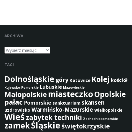
r
a
z
a
ARCHIWA
Archiwa
TAGI
Dolnośląskie
Kolej
góry
kościół
Katowice
Lubuskie
Kujawsko-Pomorskie
Mazowieckie
miasteczko
Opolskie
Małopolskie
pałac
skansen
Pomorskie
sanktuarium
Warmińsko-Mazurskie
uzdrowisko
Wielkopolskie
Wieś
zabytek techniki
Zachodniopomorskie
Śląskie
zamek
świętokrzyskie