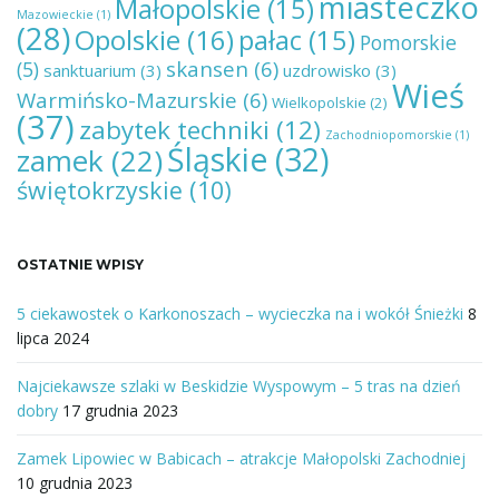
miasteczko
Małopolskie
(15)
Mazowieckie
(1)
(28)
Opolskie
(16)
pałac
(15)
Pomorskie
skansen
(6)
(5)
sanktuarium
(3)
uzdrowisko
(3)
Wieś
Warmińsko-Mazurskie
(6)
Wielkopolskie
(2)
(37)
zabytek techniki
(12)
Zachodniopomorskie
(1)
Śląskie
(32)
zamek
(22)
świętokrzyskie
(10)
OSTATNIE WPISY
5 ciekawostek o Karkonoszach – wycieczka na i wokół Śnieżki
8
lipca 2024
Najciekawsze szlaki w Beskidzie Wyspowym – 5 tras na dzień
dobry
17 grudnia 2023
Zamek Lipowiec w Babicach – atrakcje Małopolski Zachodniej
10 grudnia 2023