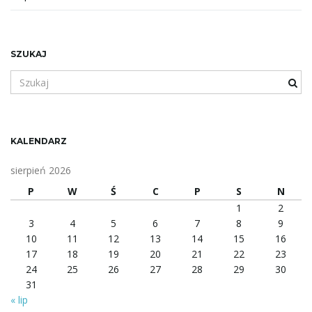
SZUKAJ
S
z
u
k
a
KALENDARZ
n
e
sierpień 2026
s
P
W
Ś
C
P
S
N
ł
1
2
o
3
4
5
6
7
8
9
w
10
11
12
13
14
15
16
o
17
18
19
20
21
22
23
l
24
25
26
27
28
29
30
u
31
b
« lip
f